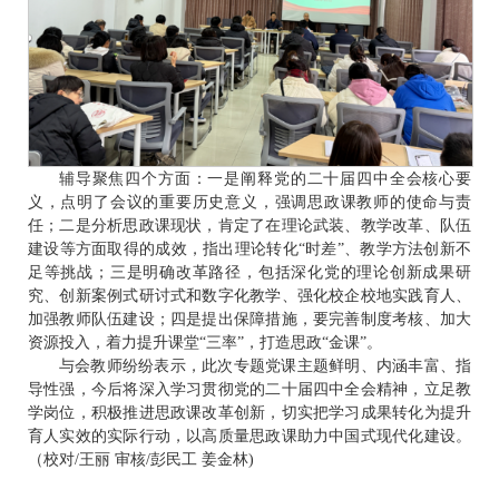
辅导聚焦四个方面：一是阐释党的二十届四中全会核心要
义，点明了会议的重要历史意义，强调思政课教师的使命与责
任；二是分析思政课现状，肯定了在理论武装、教学改革、队伍
建设等方面取得的成效，指出理论转化“时差”、教学方法创新不
足等挑战；三是明确改革路径，包括深化党的理论创新成果研
究、创新案例式研讨式和数字化教学、强化校企校地实践育人、
加强教师队伍建设；四是提出保障措施，要完善制度考核、加大
资源投入，着力提升课堂“三率”，打造思政“金课”。
与会教师纷纷表示，此次专题党课主题鲜明、内涵丰富、指
导性强，今后将深入学习贯彻党的二十届四中全会精神，立足教
学岗位，积极推进思政课改革创新，切实把学习成果转化为提升
育人实效的实际行动，以高质量思政课助力中国式现代化建设。
（校对/王丽 审核/彭民工 姜金林)