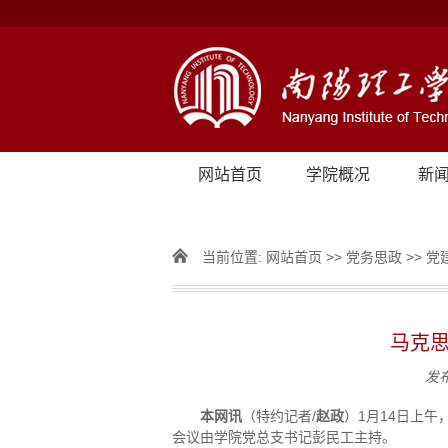
网站首页
学院概况
新
当前位置:
网站首页
>>
党务思政
>>
党
马克思
发
本网讯
（特约记者/
赵政
）1月14日上
会议由学院党总支书记彭民工主持。