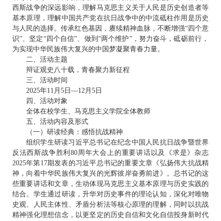
西斯战争的深远影响，理解马克思主义关于人民是历史创造者等
基本原理，理解中国共产党在抗日战争中的中流砥柱作用是历史
与人民的选择。传承红色基因，赓续精神血脉，不断增强“四个意
识”、坚定“四个自信”、做到“两个维护”，努力奋斗，砥砺前行，
为实现中华民族伟大复兴的中国梦凝聚青春力量。
二、活动主题
辩证观史八十载，青春聚力新征程
三、活动时间
2025年11月5日—12月5日
四、活动对象
全体在校学生、马克思主义学院全体教师
五、活动内容及形式
（一）研读经典：感悟抗战精神
组织学生研读习近平总书记在纪念中国人民抗日战争暨世界
反法西斯战争胜利80周年大会上的重要讲话以及《求是》杂志
2025年第17期发表的习近平总书记的重要文章《弘扬伟大抗战精
神，向着中华民族伟大复兴的光辉彼岸奋勇前进》。总书记的这
些重要讲话和文章，生动体现马克思主义基本原理与历史实践的
结合。学生通过研读，升华对历史事件的理论认知，深化对唯物
史观、人民主体性、矛盾分析法等核心原理的理解，同时以抗战
精神强化理想信念，以更坚定的历史自信和文化自信投身新时代