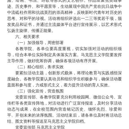
频、绘画、书法、诗歌等形式的文艺创作。作品应聚焦英雄事
迹、历史事件、和平愿景等，生动展现中国共产党在抗日战争中
中流砥柱作用和抗战英烈的崇高精神，反映新时代青年对历史的
思考、对和平的珍视。活动将组织评选出一二三等奖若干项，颁
发奖品和证书，并通过主流媒体平台进行宣传展示，以艺术形式
弘扬主旋律、传播正能量。
六、相关要求
（一）加强领导，周密部署
各教学院、各单位要高度重视，切实加强对活动的组织领
导，结合本单位实际制定具体落实方案。马克思主义学院要发挥
主导作用，做好统筹协调，确保各项活动有序开展。
（二）精心组织，务求实效
要紧扣活动主题，创新形式载体，将理论教育与实践感悟深
度融合。各教学院要认真动员和组织学生积极参与，确保活动覆
盖面和参与度，力戒形式主义，着力提升活动的育人实效。
（三）强化宣传，营造氛围
党委宣传部、各教学院要充分利用校园网、微信公众号、宣
传栏等各类宣传阵地，对活动进行广泛宣传报道，及时分享活动
动态与成果，在全校范围内营造铭记历史、缅怀先烈、珍爱和
平、开创未来的浓厚氛围。活动结束后，请各单位及时将活动总
结、图文资料等报送至马克思主义学院归档。
党委宣传部 马克思主义学院