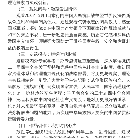
理论探索与实践创新。
（二）观礼阅兵：激荡爱国情怀
观看2025年9月3日举行的中国人民抗日战争暨世界反法西斯
战争胜利80周年阅兵仪式。通过观看气势恢宏的阅兵仪式，感受
国威军威，深刻体会在中国共产党领导下国家建设的辉煌成就与
和平的来之不易，进一步激发民族自豪感、历史责任感和深厚的
爱国主义情怀，理解强大国防对于维护国家主权、安全和发展利
益的极端重要性。
（三）专题报告：把握时代脉搏
邀请校内外专家学者举办专题讲座或报告会，深入解读党的
二十届四中全会关于坚持和完善中国特色社会主义制度、推进国
家治理体系和治理能力现代化的战略部署。将历史与现实、理论
与实践相结合，引导广大青年学生认识到：从争取民族独立、人
民解放（抗战胜利）到实现国家富强、人民幸福（国家治理现代
化）是一脉相承的奋斗历程；学习领会党的二十届四中全会精
神，完善和发展中国特色社会主义制度，是对历史最好的继承，
也是对未来最坚实的奠基；提升自觉运用马克思主义立场观点方
法分析解决问题的能力，为实现中华民族伟大复兴的中国梦贡献
磅礴青春力量。
（四）作品创作：艺抒时代心声
鼓励学生围绕纪念抗战胜利80周年主题，进行摄影、短视